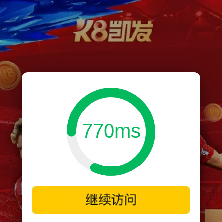
770ms