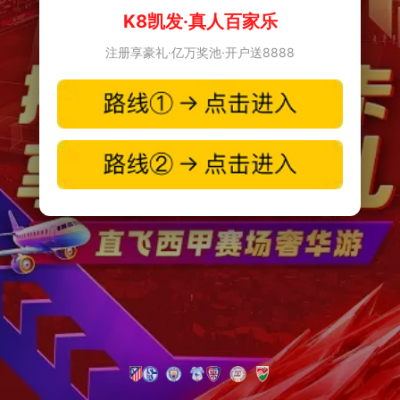
K8凯发·真人百家乐
注册享豪礼·亿万奖池·开户送8888